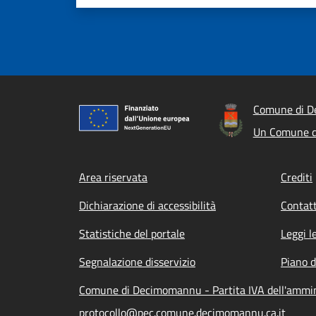
Comune di 
Un Comune d
Footer menu
Area riservata
Crediti
Dichiarazione di accessibilità
Contatt
Statistiche del portale
Leggi l
Segnalazione disservizio
Piano d
Comune di Decimomannu - Partita IVA dell'ammi
protocollo@pec.comune.decimomannu.ca.it