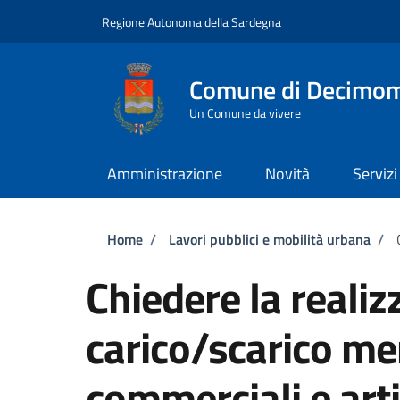
Salta al contenuto principale
Skip to footer content
Regione Autonoma della Sardegna
Comune di Decimo
Un Comune da vivere
Amministrazione
Novità
Servizi
Briciole di pane
Home
/
Lavori pubblici e mobilità urbana
/
Chiedere la realiz
carico/scarico mer
commerciali e arti