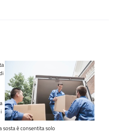
ta
di
za
i
La sosta è consentita solo