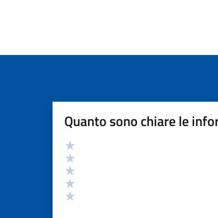
Quanto sono chiare le info
Valutazione
Valuta 5 stelle su 5
Valuta 4 stelle su 5
Valuta 3 stelle su 5
Valuta 2 stelle su 5
Valuta 1 stelle su 5