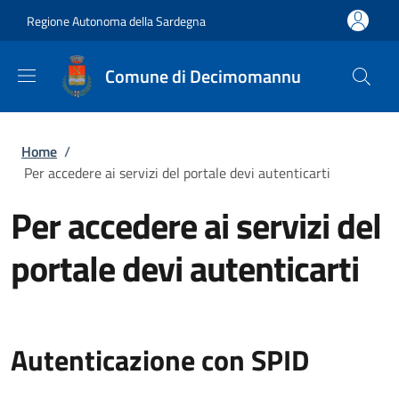
Salta al contenuto principale
Skip to footer content
Regione Autonoma della Sardegna
Comune di Decimomannu
Briciole di pane
Home
/
Per accedere ai servizi del portale devi autenticarti
Per accedere ai servizi del
portale devi autenticarti
Autenticazione con SPID