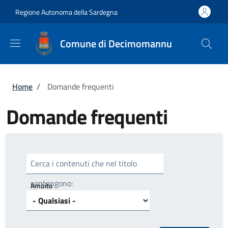
Salta al contenuto principale
Skip to footer content
Regione Autonoma della Sardegna
Comune di Decimomannu
Briciole di pane
Home
/
Domande frequenti
Domande frequenti
Cerca i contenuti che nel titolo
contengono:
Ambito