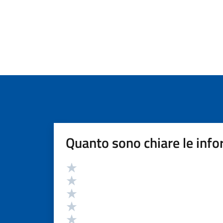
Quanto sono chiare le info
Valutazione
Valuta 5 stelle su 5
Valuta 4 stelle su 5
Valuta 3 stelle su 5
Valuta 2 stelle su 5
Valuta 1 stelle su 5