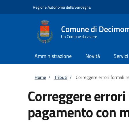
Salta al contenuto principale
Skip to footer content
Regione Autonoma della Sardegna
Comune di Decimo
Un Comune da vivere
Amministrazione
Novità
Servizi
Briciole di pane
Home
/
Tributi
/
Correggere errori formali 
Correggere errori 
pagamento con m