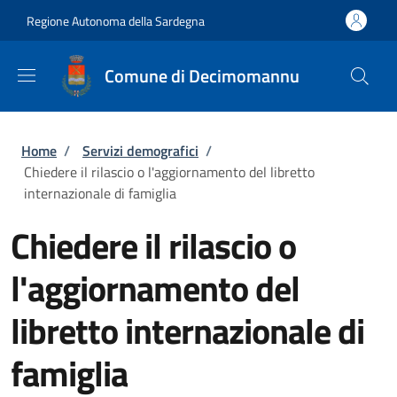
Salta al contenuto principale
Skip to footer content
Regione Autonoma della Sardegna
Comune di Decimomannu
Briciole di pane
Home
/
Servizi demografici
/
Chiedere il rilascio o l'aggiornamento del libretto
internazionale di famiglia
Chiedere il rilascio o
l'aggiornamento del
libretto internazionale di
famiglia