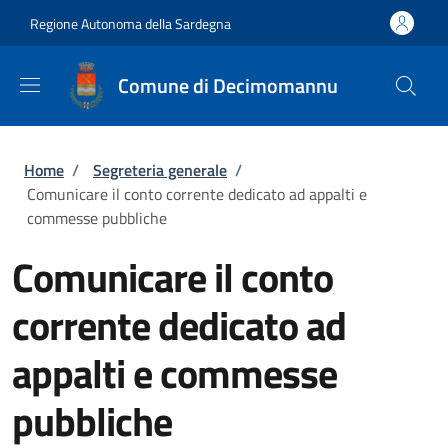
Salta al contenuto principale
Skip to footer content
Regione Autonoma della Sardegna
Comune di Decimomannu
Briciole di pane
Home
/
Segreteria generale
/
Comunicare il conto corrente dedicato ad appalti e
commesse pubbliche
Comunicare il conto
corrente dedicato ad
appalti e commesse
pubbliche