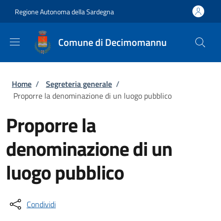
Salta al contenuto principale
Skip to footer content
Regione Autonoma della Sardegna
Comune di Decimomannu
Briciole di pane
Home
/
Segreteria generale
/
Proporre la denominazione di un luogo pubblico
Proporre la
denominazione di un
luogo pubblico
Condividi