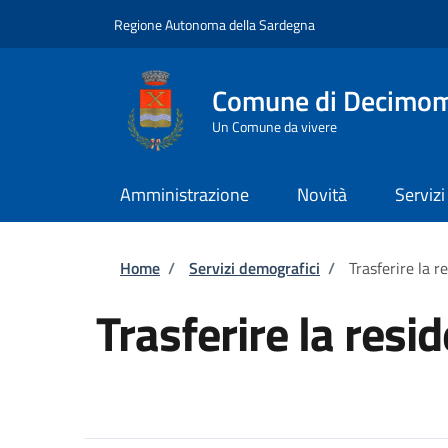
Salta al contenuto principale
Skip to footer content
Regione Autonoma della Sardegna
Comune di Decimo
Un Comune da vivere
Amministrazione
Novità
Servizi
Briciole di pane
Home
/
Servizi demografici
/
Trasferire la r
Trasferire la resi