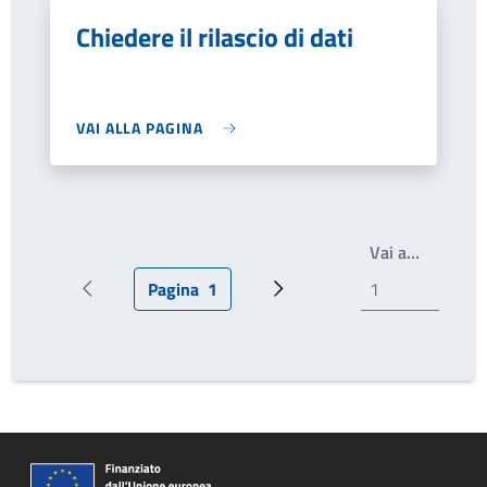
Chiedere il rilascio di dati
VAI ALLA PAGINA
Write th
Vai a…
Pagina
1
Pagina precedente
Pagina attuale
Prossima pagina