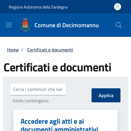
Salta al contenuto principale
Skip to footer content
Regione Autonoma della Sardegna
Comune di Decimomannu
Briciole di pane
Home
/
Certificati e documenti
Certificati e documenti
Cerca i contenuti che nel
titolo contengono:
Accedere agli atti e ai
documenti amministrativi