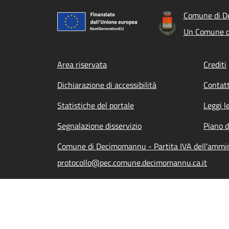
Comune di 
Un Comune d
Footer menu
Area riservata
Crediti
Dichiarazione di accessibilità
Contatt
Statistiche del portale
Leggi l
Segnalazione disservizio
Piano d
Comune di Decimomannu - Partita IVA dell'ammi
protocollo@pec.comune.decimomannu.ca.it