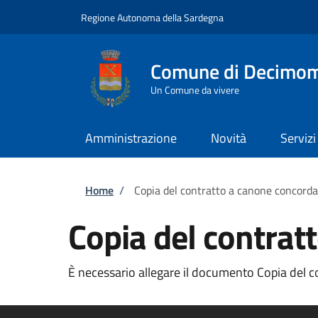
Salta al contenuto principale
Skip to footer content
Regione Autonoma della Sardegna
Comune di Decimo
Un Comune da vivere
Amministrazione
Novità
Servizi
Briciole di pane
Home
/
Copia del contratto a canone concorda
Copia del contrat
È necessario allegare il documento Copia del c