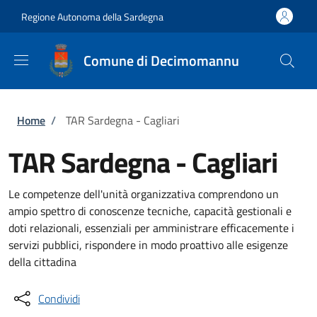
Salta al contenuto principale
Skip to footer content
Regione Autonoma della Sardegna
Comune di Decimomannu
Briciole di pane
Home
/
TAR Sardegna - Cagliari
TAR Sardegna - Cagliari
Le competenze dell'unità organizzativa comprendono un
ampio spettro di conoscenze tecniche, capacità gestionali e
doti relazionali, essenziali per amministrare efficacemente i
servizi pubblici, rispondere in modo proattivo alle esigenze
della cittadina
Condividi