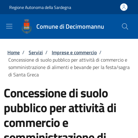
Salta al contenuto principale
Skip to footer content
Regione Autonoma della Sardegna
Comune di Decimomannu
Briciole di pane
Home
/
Servizi
/
Imprese e commercio
/
Concessione di suolo pubblico per attività di commercio e
somministrazione di alimenti e bevande per la festa/sagra
di Santa Greca
Concessione di suolo
pubblico per attività di
commercio e
somministrazione di