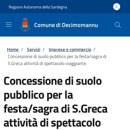
Salta al contenuto principale
Skip to footer content
Regione Autonoma della Sardegna
Comune di Decimomannu
Briciole di pane
Home
/
Servizi
/
Imprese e commercio
/
Concessione di suolo pubblico per la festa/sagra di
S.Greca attività di spettacolo viaggiante
Concessione di suolo
pubblico per la
festa/sagra di S.Greca
attività di spettacolo