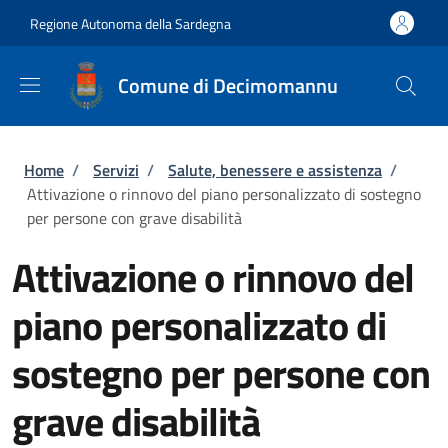
Salta al contenuto principale
Skip to footer content
Regione Autonoma della Sardegna
Comune di Decimomannu
Briciole di pane
Home
/
Servizi
/
Salute, benessere e assistenza
/
Attivazione o rinnovo del piano personalizzato di sostegno
per persone con grave disabilità
Attivazione o rinnovo del
piano personalizzato di
sostegno per persone con
grave disabilità