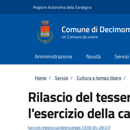
Salta al contenuto principale
Skip to footer content
Regione Autonoma della Sardegna
Comune di Decimo
Un Comune da vivere
Amministrazione
Novità
Servizi
Briciole di pane
Home
/
Servizi
/
Cultura e tempo libero
/
Rilascio del tesse
l'esercizio della c
(
urn:nir:regione.sardegna:legge:1978-04-28;31
)