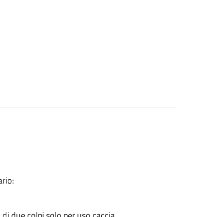
rio:
ù di due colpi solo per uso caccia