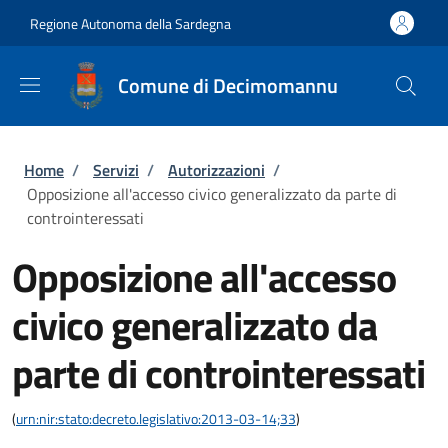
Salta al contenuto principale
Skip to footer content
Regione Autonoma della Sardegna
Comune di Decimomannu
Briciole di pane
Home
/
Servizi
/
Autorizzazioni
/
Opposizione all'accesso civico generalizzato da parte di
controinteressati
Opposizione all'accesso
civico generalizzato da
parte di controinteressati
(
urn:nir:stato:decreto.legislativo:2013-03-14;33
)