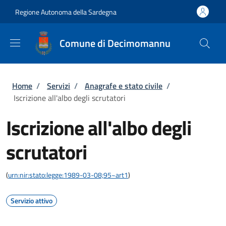
Salta al contenuto principale
Skip to footer content
Regione Autonoma della Sardegna
Comune di Decimomannu
Briciole di pane
Home
/
Servizi
/
Anagrafe e stato civile
/
Iscrizione all'albo degli scrutatori
Iscrizione all'albo degli
scrutatori
(
urn:nir:stato:legge:1989-03-08;95~art1
)
Servizio attivo