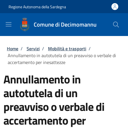
Salta al contenuto principale
Skip to footer content
Regione Autonoma della Sardegna
Comune di Decimomannu
Briciole di pane
Home
/
Servizi
/
Mobilità e trasporti
/
Annullamento in autotutela di un preavviso o verbale di
accertamento per inesattezze
Annullamento in
autotutela di un
preavviso o verbale di
accertamento per