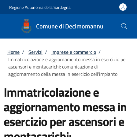
Salta al contenuto principale
Skip to footer content
Regione Autonoma della Sardegna
Comune di Decimomannu
Briciole di pane
Home
/
Servizi
/
Imprese e commercio
/
Immatricolazione e aggiornamento messa in esercizio per
ascensori e montacarichi: comunicazione di
aggiornamento della messa in esercizio dell'impianto
Immatricolazione e
aggiornamento messa in
esercizio per ascensori e
montacarichi: