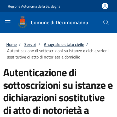
Salta al contenuto principale
Skip to footer content
Regione Autonoma della Sardegna
Comune di Decimomannu
Briciole di pane
Home
/
Servizi
/
Anagrafe e stato civile
/
Autenticazione di sottoscrizioni su istanze e dichiarazioni
sostitutive di atto di notorietà a domicilio
Autenticazione di
sottoscrizioni su istanze e
dichiarazioni sostitutive
di atto di notorietà a