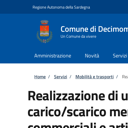
Salta al contenuto principale
Skip to footer content
Regione Autonoma della Sardegna
Comune di Decimo
Un Comune da vivere
Amministrazione
Novità
Servizi
Briciole di pane
Home
/
Servizi
/
Mobilità e trasporti
/
Rea
Realizzazione di u
carico/scarico mer
commerciali e arti