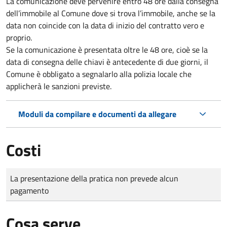
La comunicazione deve pervenire
entro 48 ore
dalla consegna
dell’immobile al Comune dove si trova l’immobile, anche se la
data non coincide con la data di inizio del contratto vero e
proprio.
Se la comunicazione è presentata oltre le 48 ore, cioè se la
data di consegna delle chiavi è antecedente di due giorni, il
Comune è obbligato a segnalarlo alla polizia locale che
applicherà le sanzioni previste.
Moduli da compilare e documenti da allegare
Costi
Tipo di pagamento
Importo
La presentazione della pratica non prevede alcun
pagamento
Cosa serve