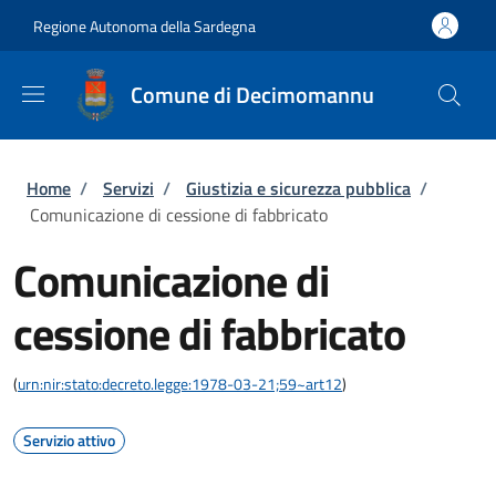
Salta al contenuto principale
Skip to footer content
Regione Autonoma della Sardegna
Comune di Decimomannu
Briciole di pane
Home
/
Servizi
/
Giustizia e sicurezza pubblica
/
Comunicazione di cessione di fabbricato
Comunicazione di
cessione di fabbricato
(
urn:nir:stato:decreto.legge:1978-03-21;59~art12
)
Servizio attivo