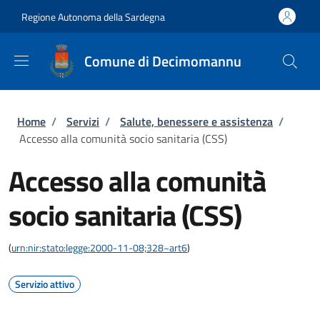
Salta al contenuto principale
Skip to footer content
Regione Autonoma della Sardegna
Comune di Decimomannu
Briciole di pane
Home
/
Servizi
/
Salute, benessere e assistenza
/
Accesso alla comunità socio sanitaria (CSS)
Accesso alla comunità
socio sanitaria (CSS)
(
urn:nir:stato:legge:2000-11-08;328~art6
)
Servizio attivo