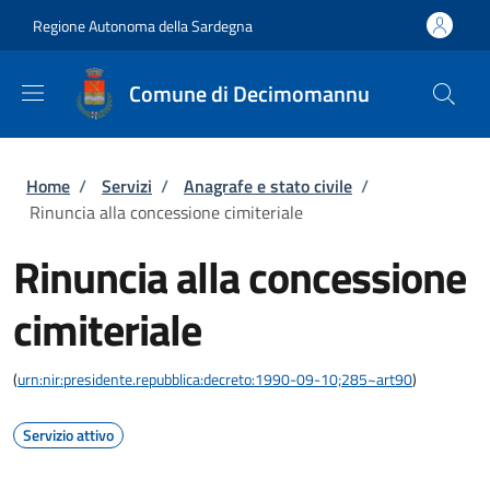
Salta al contenuto principale
Skip to footer content
Regione Autonoma della Sardegna
Comune di Decimomannu
Briciole di pane
Home
/
Servizi
/
Anagrafe e stato civile
/
Rinuncia alla concessione cimiteriale
Rinuncia alla concessione
cimiteriale
(
urn:nir:presidente.repubblica:decreto:1990-09-10;285~art90
)
Servizio attivo