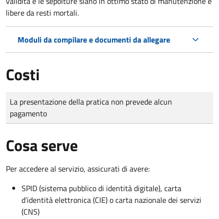
validità e le sepolture siano in ottimo stato di manutenzione e
libere da resti mortali.
Moduli da compilare e documenti da allegare
Costi
Tipo di pagamento
Importo
La presentazione della pratica non prevede alcun
pagamento
Cosa serve
Per accedere al servizio, assicurati di avere:
SPID (sistema pubblico di identità digitale), carta
d’identità elettronica (CIE) o carta nazionale dei servizi
(CNS)