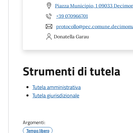
Piazza Municipio, 1 09033 Decimo
+39 070966701
protocollo@pec.comune.decimoma
Donatella
Garau
Strumenti di tutela
Tutela amministrativa
Tutela giurisdizionale
Argomenti:
Tempo libero