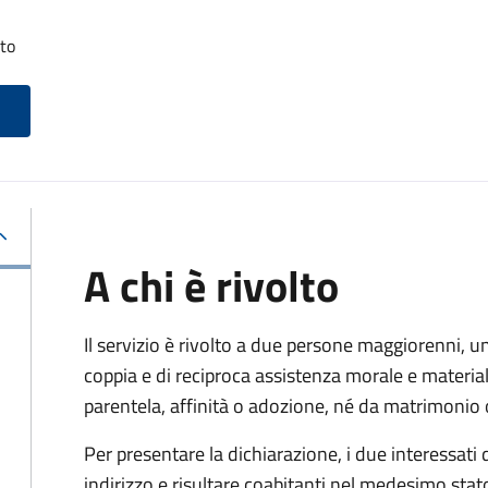
tto
A chi è rivolto
Il servizio è rivolto a due persone maggiorenni, un
coppia e di reciproca assistenza morale e materia
parentela, affinità o adozione, né da matrimonio 
Per presentare la dichiarazione, i due interessati
indirizzo e risultare coabitanti nel medesimo stato