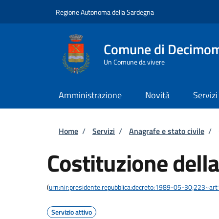
Salta al contenuto principale
Skip to footer content
Regione Autonoma della Sardegna
Comune di Decimo
Un Comune da vivere
Amministrazione
Novità
Servizi
Briciole di pane
Home
/
Servizi
/
Anagrafe e stato civile
/
Costituzione della
(
urn:nir:presidente.repubblica:decreto:1989-05-30;223~ar
Servizio attivo