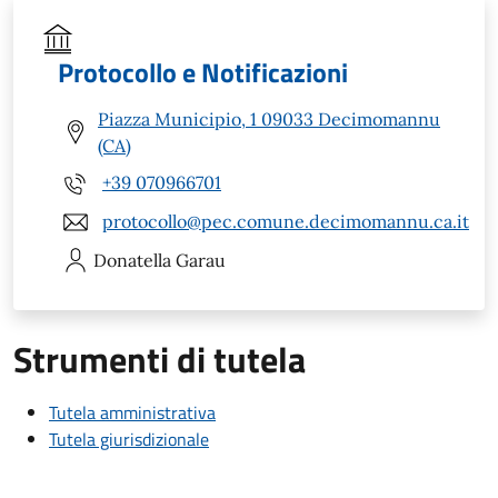
Protocollo e Notificazioni
Piazza Municipio, 1 09033 Decimomannu
(CA)
+39 070966701
protocollo@pec.comune.decimomannu.ca.it
Donatella
Garau
Strumenti di tutela
Tutela amministrativa
Tutela giurisdizionale