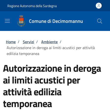
Salta al contenuto principale
Skip to footer content
Regione Autonoma della Sardegna
Comune di Decimomannu
Briciole di pane
Home
/
Servizi
/
Ambiente
/
Autorizzazione in deroga ai limiti acustici per attività
edilizia temporanea
Autorizzazione in deroga
ai limiti acustici per
attività edilizia
temporanea