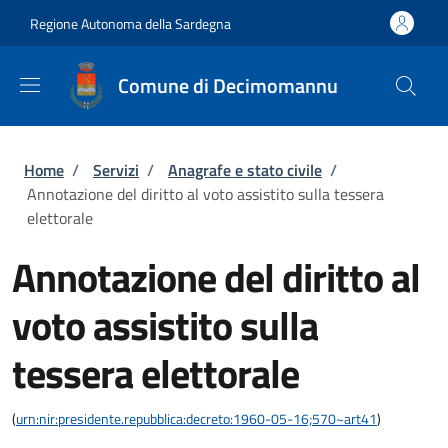
Salta al contenuto principale
Skip to footer content
Regione Autonoma della Sardegna
Comune di Decimomannu
Briciole di pane
Home
/
Servizi
/
Anagrafe e stato civile
/
Annotazione del diritto al voto assistito sulla tessera
elettorale
Annotazione del diritto al
voto assistito sulla
tessera elettorale
(
urn:nir:presidente.repubblica:decreto:1960-05-16;570~art41
)