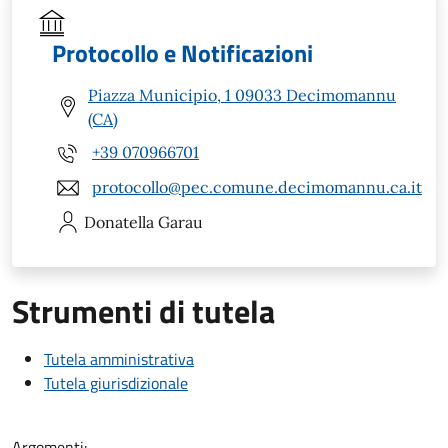
Protocollo e Notificazioni
Piazza Municipio, 1 09033 Decimomannu
(CA)
+39 070966701
protocollo@pec.comune.decimomannu.ca.it
Donatella
Garau
Strumenti di tutela
Tutela amministrativa
Tutela giurisdizionale
Argomenti: