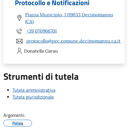
Protocollo e Notificazioni
Piazza Municipio, 1 09033 Decimomannu
(CA)
+39 070966701
protocollo@pec.comune.decimomannu.ca.it
Donatella
Garau
Strumenti di tutela
Tutela amministrativa
Tutela giurisdizionale
Argomenti:
Polizia