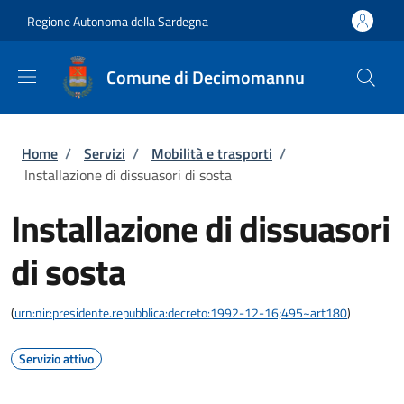
Salta al contenuto principale
Skip to footer content
Regione Autonoma della Sardegna
Comune di Decimomannu
Briciole di pane
Home
/
Servizi
/
Mobilità e trasporti
/
Installazione di dissuasori di sosta
Installazione di dissuasori
di sosta
(
urn:nir:presidente.repubblica:decreto:1992-12-16;495~art180
)
Servizio attivo