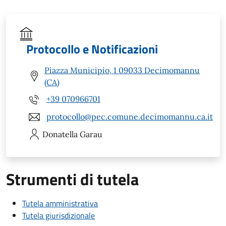
Protocollo e Notificazioni
Piazza Municipio, 1 09033 Decimomannu
(CA)
+39 070966701
protocollo@pec.comune.decimomannu.ca.it
Donatella
Garau
Strumenti di tutela
Tutela amministrativa
Tutela giurisdizionale