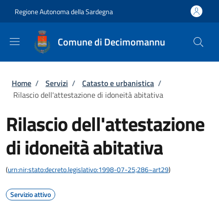
Salta al contenuto principale
Skip to footer content
Regione Autonoma della Sardegna
Comune di Decimomannu
Briciole di pane
Home
/
Servizi
/
Catasto e urbanistica
/
Rilascio dell'attestazione di idoneità abitativa
Rilascio dell'attestazione
di idoneità abitativa
(
urn:nir:stato:decreto.legislativo:1998-07-25;286~art29
)
Servizio attivo