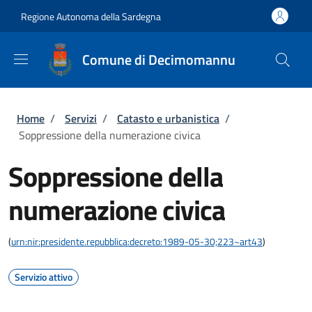
Salta al contenuto principale
Skip to footer content
Regione Autonoma della Sardegna
Comune di Decimomannu
Briciole di pane
Home
/
Servizi
/
Catasto e urbanistica
/
Soppressione della numerazione civica
Soppressione della
numerazione civica
(
urn:nir:presidente.repubblica:decreto:1989-05-30;223~art43
)
Servizio attivo