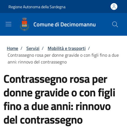
Salta al contenuto principale
Skip to footer content
Regione Autonoma della Sardegna
Comune di Decimomannu
Briciole di pane
Home
/
Servizi
/
Mobilità e trasporti
/
Contrassegno rosa per donne gravide o con figli fino a due
anni: rinnovo del contrassegno
Contrassegno rosa per
donne gravide o con figli
fino a due anni: rinnovo
del contrassegno