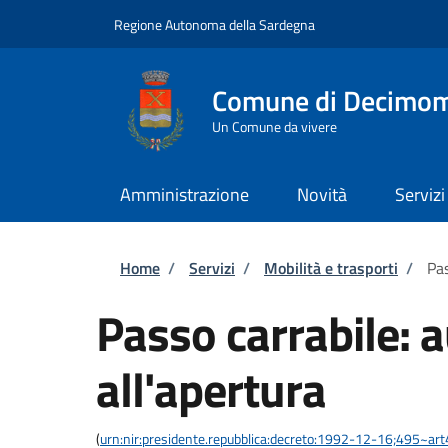
Salta al contenuto principale
Skip to footer content
Regione Autonoma della Sardegna
Comune di Decimo
Un Comune da vivere
Amministrazione
Novità
Servizi
Briciole di pane
Home
/
Servizi
/
Mobilità e trasporti
/
Pas
Passo carrabile: 
all'apertura
(
urn:nir:presidente.repubblica:decreto:1992-12-16;495~ar