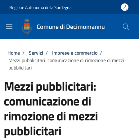
Salta al contenuto principale
Skip to footer content
Regione Autonoma della Sardegna
Comune di Decimomannu
Briciole di pane
Home
/
Servizi
/
Imprese e commercio
/
Mezzi pubblicitari: comunicazione di rimozione di mezzi
pubblicitari
Mezzi pubblicitari:
comunicazione di
rimozione di mezzi
pubblicitari