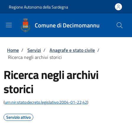
Salta al contenuto principale
Skip to footer content
Regione Autonoma della Sardegna
Comune di Decimomannu
Briciole di pane
Home
/
Servizi
/
Anagrafe e stato civile
/
Ricerca negli archivi storici
Ricerca negli archivi
storici
(
urn:nir:stato:decreto.legislativo:2004-01-22;42
)
Servizio attivo