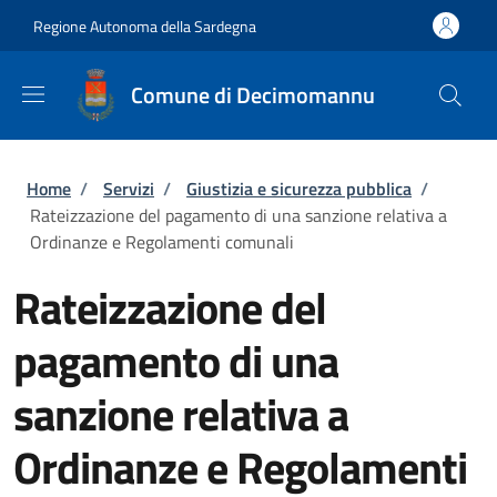
Salta al contenuto principale
Skip to footer content
Regione Autonoma della Sardegna
Comune di Decimomannu
Briciole di pane
Home
/
Servizi
/
Giustizia e sicurezza pubblica
/
Rateizzazione del pagamento di una sanzione relativa a
Ordinanze e Regolamenti comunali
Rateizzazione del
pagamento di una
sanzione relativa a
Ordinanze e Regolamenti