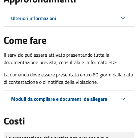
Ulteriori informazioni
Come fare
Il servizio può essere attivato presentando tutta la
documentazione prevista, consultabile in formato PDF.
La domanda deve essere presentata entro 60 giorni dalla data
di contestazione o di notifica della violazione.
Moduli da compilare e documenti da allegare
Costi
Tipo di pagamento
Importo
La presentazione della pratica non prevede alcun