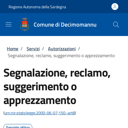
Salta al contenuto principale
Skip to footer content
Regione Autonoma della Sardegna
Comune di Decimomannu
Briciole di pane
Home
/
Servizi
/
Autorizzazioni
/
Segnalazione, reclamo, suggerimento o apprezzamento
Segnalazione, reclamo,
suggerimento o
apprezzamento
(
urn:nir:stato:legge:2000-06-07;150~art8
)
Servizio attivo