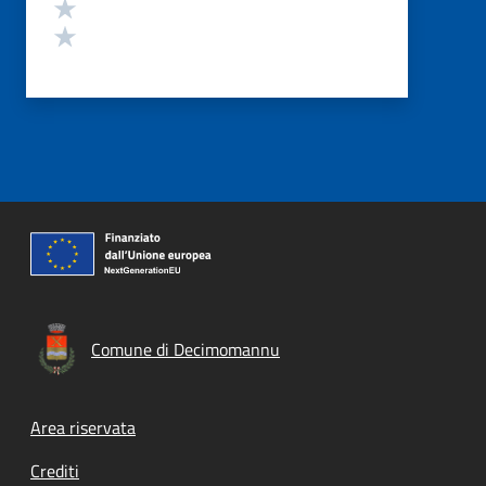
Valuta 2 stelle su 5
Valuta 1 stelle su 5
Comune di Decimomannu
Footer menu
Area riservata
Crediti