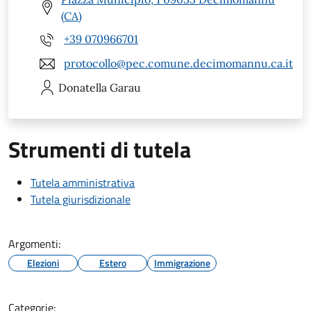
(CA)
+39 070966701
protocollo@pec.comune.decimomannu.ca.it
Donatella
Garau
Strumenti di tutela
Tutela amministrativa
Tutela giurisdizionale
Argomenti:
Elezioni
Estero
Immigrazione
Categorie: