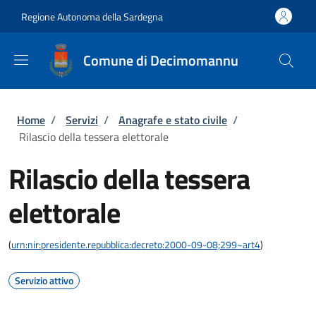
Salta al contenuto principale
Skip to footer content
Regione Autonoma della Sardegna
Comune di Decimomannu
Briciole di pane
Home
/
Servizi
/
Anagrafe e stato civile
/
Rilascio della tessera elettorale
Rilascio della tessera
elettorale
(
urn:nir:presidente.repubblica:decreto:2000-09-08;299~art4
)
Servizio attivo