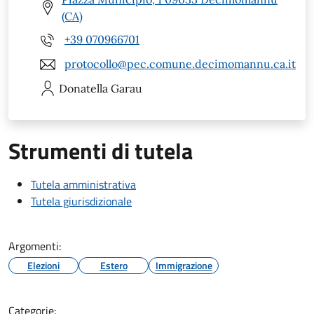
(CA)
+39 070966701
protocollo@pec.comune.decimomannu.ca.it
Donatella
Garau
Strumenti di tutela
Tutela amministrativa
Tutela giurisdizionale
Argomenti:
Elezioni
Estero
Immigrazione
Categorie: