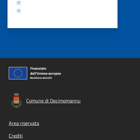
Valuta 2 stelle su 5
Valuta 1 stelle su 5
Comune di Decimomannu
Footer menu
Area riservata
Crediti