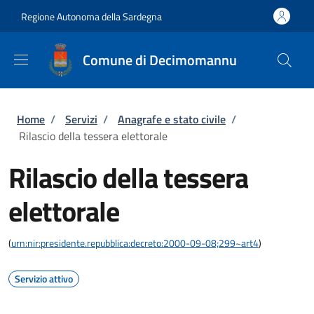
Salta al contenuto principale
Skip to footer content
Regione Autonoma della Sardegna
Comune di Decimomannu
Briciole di pane
Home
/
Servizi
/
Anagrafe e stato civile
/
Rilascio della tessera elettorale
Rilascio della tessera
elettorale
(
urn:nir:presidente.repubblica:decreto:2000-09-08;299~art4
)
Servizio attivo