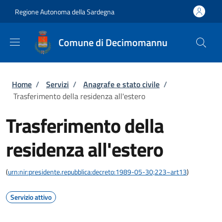
Salta al contenuto principale
Skip to footer content
Regione Autonoma della Sardegna
Comune di Decimomannu
Briciole di pane
Home
/
Servizi
/
Anagrafe e stato civile
/
Trasferimento della residenza all'estero
Trasferimento della
residenza all'estero
(
urn:nir:presidente.repubblica:decreto:1989-05-30;223~art13
)
Servizio attivo